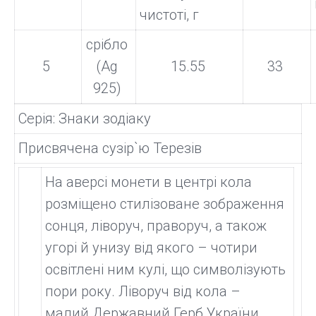
чистоті, г
срібло
5
(Ag
15.55
33
925)
Серія: Знаки зодіаку
Присвячена сузір`ю Терезів
На аверсі монети в центрі кола
розміщено стилізоване зображення
сонця, ліворуч, праворуч, а також
угорі й унизу від якого – чотири
освітлені ним кулі, що символізують
пори року. Ліворуч від кола –
малий Державний Герб України,