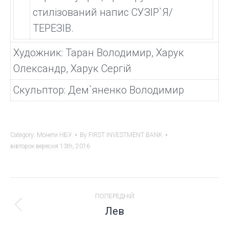
стилізований напис СУЗІР`Я/
ТЕРЕЗІВ.
Художник: Таран Володимир, Харук
Олександр, Харук Сергій
Скульптор: Дем`яненко Володимир
Category:
Монети НБУ
By
FIRST INVESTMENT BANK
вівторок вересня 13th, 2016
PROJECT
ПОПЕРЕДНІЙ
NAVIGATION
Лев
Previous
project: