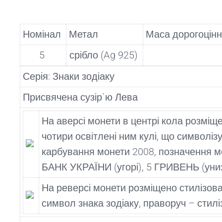
Номінал
Метал
Маса дорогоцінно
5
срібло (Ag 925)
Серія: Знаки зодіаку
Присвячена сузір`ю Лева
На аверсі монети в центрі кола розміще
чотири освітлені ним кулі, що символіз
карбування монети 2008, позначення ме
БАНК УКРАЇНИ (угорі), 5 ГРИВЕНЬ (униз
На реверсі монети розміщено стилізован
символ знака зодіаку, праворуч – сти