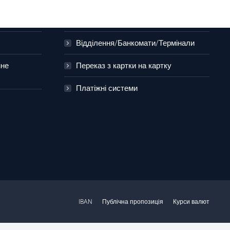
0 800 50 70 80 , (044) 294-75-85
Партнери
Відділення/Банкомати/Термінали
нне
Переказ з картки на картку
Платіжні системи
IBAN
Публічна пропозиція
Курси валют