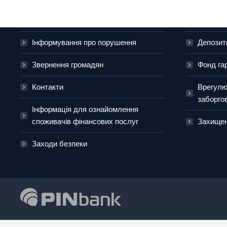
Про банк
Приватн
Новини
Платіжні
Інформування про порушення
Депозит
Звернення громадян
Фонд га
Контакти
Врегулю
заборго
Інформація для ознайомлення
споживачів фінансових послуг
Захищені
Заходи безпеки