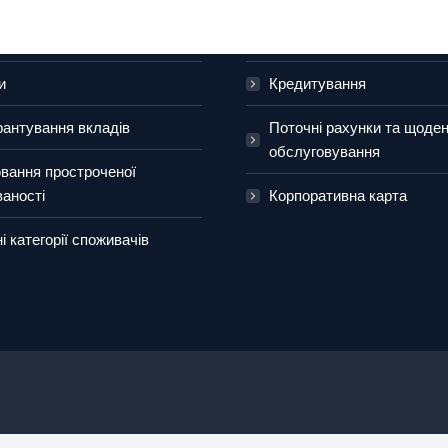
им особам
Для бізнесу
 картки
Зарплатний проект
и
Кредитування
рантування вкладів
Поточні рахунки та щоде
обслуговування
вання простроченої
ваності
Корпоративна карта
 категорії споживачів