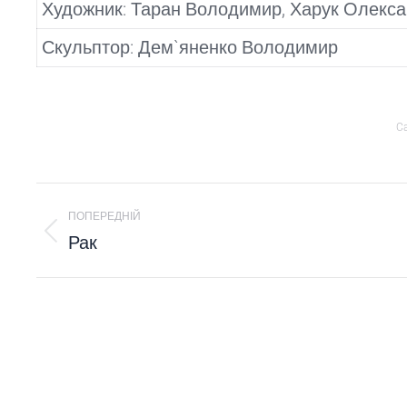
Художник: Таран Володимир, Харук Олексан
Скульптор: Дем`яненко Володимир
Ca
PROJECT
ПОПЕРЕДНІЙ
NAVIGATION
Рак
Previous
project: