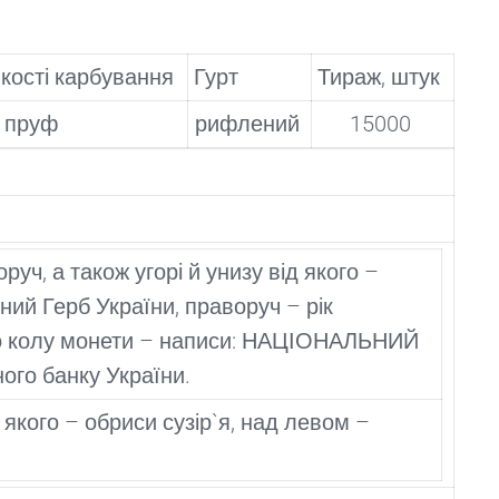
якості карбування
Гурт
Тираж, штук
пруф
рифлений
15000
уч, а також угорі й унизу від якого –
ний Герб України, праворуч – рік
; по колу монети – написи: НАЦІОНАЛЬНИЙ
ого банку України.
 якого – обриси сузір`я, над левом –