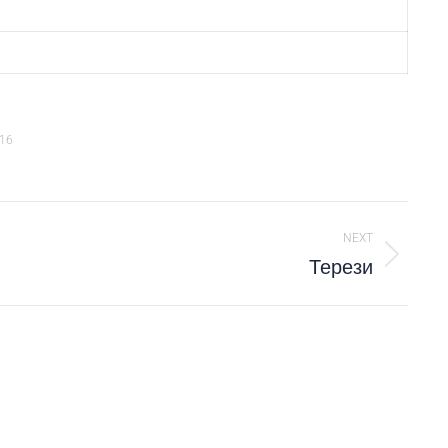
016
NEXT
Терези