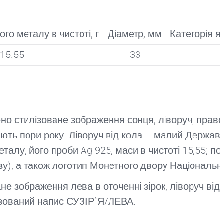
го металу в чистоті, г
Діаметр, мм
Категорія 
15.55
33
но стилізоване зображення сонця, ліворуч, правор
ують пори року. Ліворуч від кола – малий Держав
талу, його проби Ag 925, маси в чистоті 15,55
у), а також логотип Монетного двору Національн
е зображення лева в оточенні зірок, ліворуч від
лізований напис СУЗІР`Я/ЛЕВА.