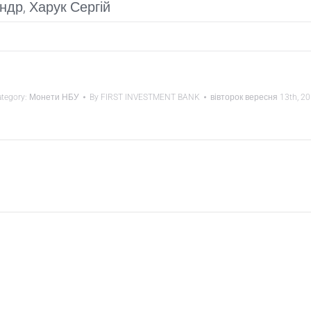
др, Харук Сергій
tegory:
Монети НБУ
By
FIRST INVESTMENT BANK
вівторок вересня 13th, 2
Next
project: