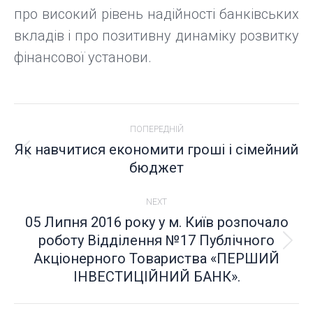
про високий рівень надійності банківських
вкладів і про позитивну динаміку розвитку
фінансової установи.
POST
ПОПЕРЕДНІЙ
NAVIGATION
Як навчитися економити гроші і сімейний
Попередній
бюджет
пост:
NEXT
05 Липня 2016 року у м. Київ розпочало
роботу Відділення №17 Публічного
Next
Акціонерного Товариства «ПЕРШИЙ
post:
ІНВЕСТИЦІЙНИЙ БАНК».