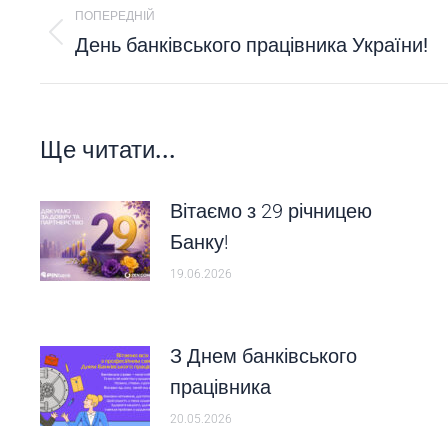
POST
ПОПЕРЕДНІЙ
NAVIGATION
День банківського працівника України!
Попередній
пост:
Ще читати...
Вітаємо з 29 річницею
Банку!
19.06.2026
З Днем банківського
працівника
20.05.2026