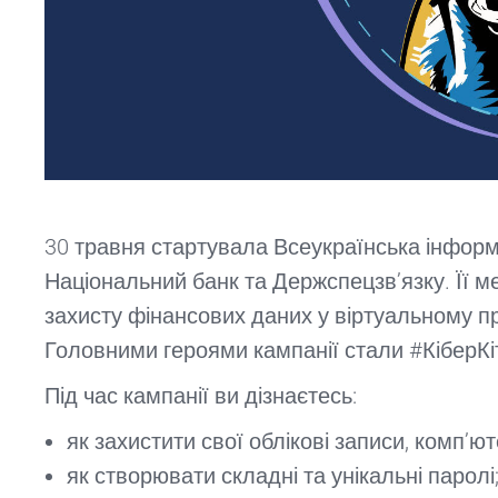
30 травня стартувала Всеукраїнська інформа
Національний банк та Держспецзв’язку. Її м
захисту фінансових даних у віртуальному пр
Головними героями кампанії стали #КіберКіт
Під час кампанії ви дізнаєтесь:
як захистити свої облікові записи, комп’ю
як створювати складні та унікальні паролі