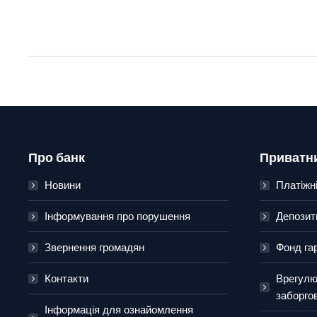
Про банк
Приватн
Новини
Платіжні
Інформування про порушення
Депозит
Звернення громадян
Фонд га
Контакти
Врегулю
заборго
Інформація для ознайомлення