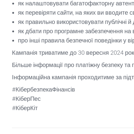
як налаштовувати багатофакторну автент
як перевіряти сайти, на яких ви вводите с
як правильно використовувати публічні й 
як дбати про програмне забезпечення на
про інші правила безпечної поведінки у в
Кампанія триватиме до 30 вересня 2024 року
Більше інформації про платіжну безпеку та 
Інформаційна кампанія проходитиме за підтри
#КібербезпекаФінансів
#КіберПес
#КіберКіт