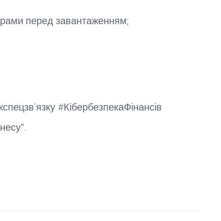
рограми перед завантаженням;
ржспецзв’язку #КібербезпекаФінансів
несуˮ.