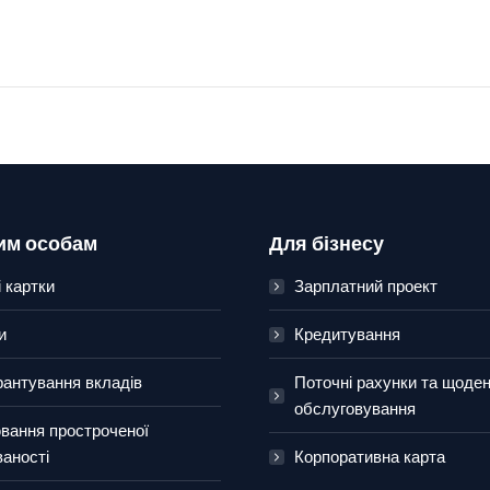
им особам
Для бізнесу
 картки
Зарплатний проект
и
Кредитування
рантування вкладів
Поточні рахунки та щоде
обслуговування
вання простроченої
ваності
Корпоративна карта