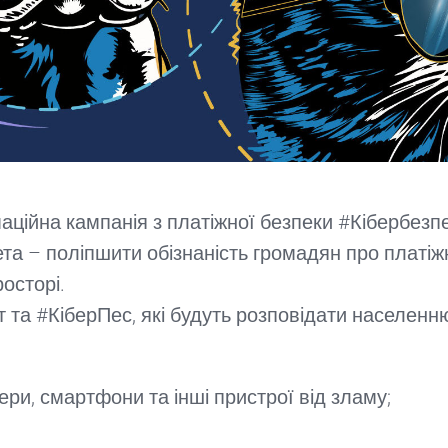
ційна кампанія з платіжної безпеки #Кібербезпе
ета – поліпшити обізнаність громадян про платіж
осторі.
 та #КіберПес, які будуть розповідати населенн
тери, смартфони та інші пристрої від зламу;
;