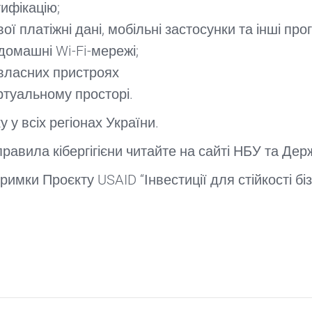
ифікацію;
вої платіжні дані, мобільні застосунки та інші п
домашні Wi-Fi-мережі;
 власних пристроях
іртуальному просторі.
 у всіх регіонах України.
правила кібергігієни читайте на сайті НБУ та Де
мки Проєкту USAID “Інвестиції для стійкості біз