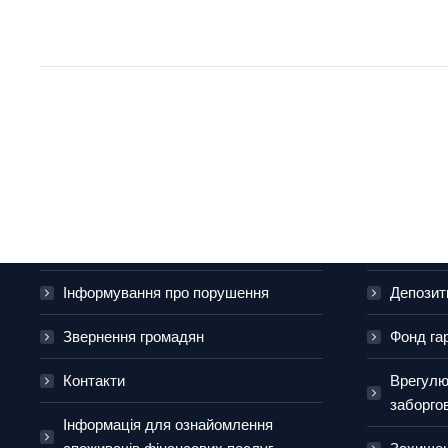
Про банк
Приватн
Новини
Платіжні
Інформування про порушення
Депозит
Звернення громадян
Фонд га
Контакти
Врегулю
заборго
Інформація для ознайомлення