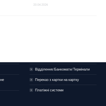
20.04.2026
0 800 50 70 80 , (044) 294-75-85
Партнери
Відділення/Банкомати/Термінали
нне
Переказ з картки на картку
Платіжні системи