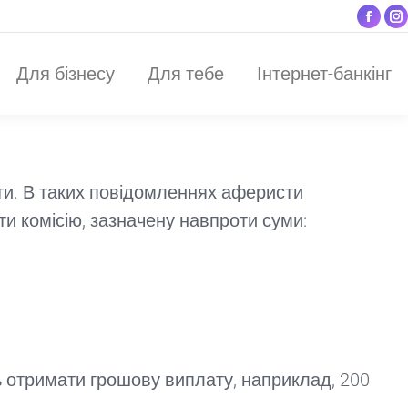
Face
I
Для бізнесу
Для тебе
Інтернет-банкінг
page
p
Для бізнесу
Для тебе
Інтернет-банкінг
open
o
in
i
new
n
win
w
ти. В таких повідомленнях аферисти
ти комісію, зазначену навпроти суми:
 отримати грошову виплату, наприклад, 200