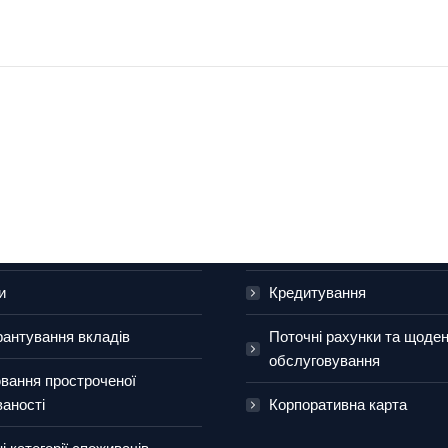
им особам
Для бізнесу
 картки
Зарплатний проект
и
Кредитування
рантування вкладів
Поточні рахунки та щоде
обслуговування
вання простроченої
ваності
Корпоративна карта