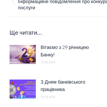
NAVIGATION
Інформаційне повідомлення про конкурс
Попередній
послуги
пост:
Ще читати...
Вітаємо з 29 річницею
Банку!
19.06.2026
З Днем банківського
працівника
20.05.2026