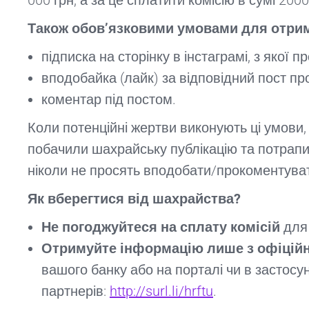
000 грн, а за це сплатити комісію в сумі 2000
Також обов’язковими умовами для отрим
підписка на сторінку в інстаграмі, з якої 
вподобайка (лайк) за відповідний пост пр
коментар під постом.
Коли потенційні жертви виконують ці умов
побачили шахрайську публікацію та потрапил
ніколи не просять вподобати/прокоментувати
Як вберегтися від шахрайства?
Не погоджуйтеся на сплату комісій
для 
Отримуйте інформацію лише з офіцій
вашого банку або на порталі чи в застос
партнерів:
http://surl.li/hrftu
.