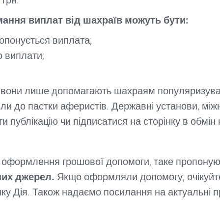
 грн.
ання виплат від шахраїв можуть бути:
пропонується виплата;
о виплати;
и, вони лише допомагають шахраям популяризува
и до пастки аферистів. Державні установи, міжна
 публікацію чи підписатися на сторінку в обмін
оформлення грошової допомоги, таке пропоную
них джерел.
Якщо оформляли допомогу, очікуйт
унку Дія. Також надаємо посилання на актуальні