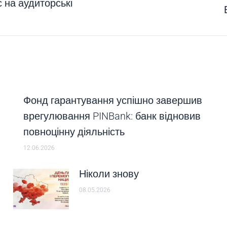
 на аудиторські
Next
post:
Фонд гарантування успішно завершив
врегулювання PINBank: банк відновив
повноцінну діяльність
12.06.2026
Ніколи знову
08.05.2026