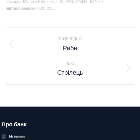
Category:
Монети НБУ
By
FIRST INVESTMENT BANK
вівторок вересня 13th, 2016
PROJECT
ПОПЕРЕДНІЙ
NAVIGATION
Риби
Previous
project:
NEXT
Стрілець
Next
project:
Про банк
Новини