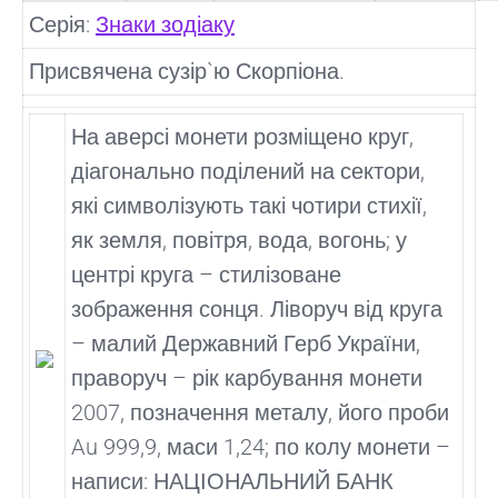
Серія:
Знаки зодіаку
Присвячена сузір`ю Скорпіона.
На аверсі монети розміщено круг,
діагонально поділений на сектори,
які символізують такі чотири стихії,
як земля, повітря, вода, вогонь; у
центрі круга – стилізоване
зображення сонця. Ліворуч від круга
– малий Державний Герб України,
праворуч – рік карбування монети
2007, позначення металу, його проби
Au 999,9, маси 1,24; по колу монети –
написи: НАЦІОНАЛЬНИЙ БАНК