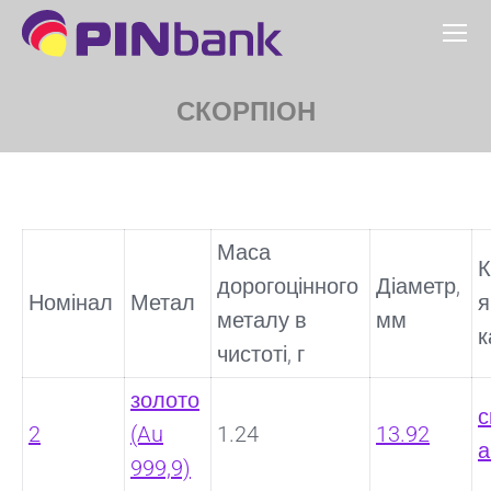
СКОРПІОН
You are here:
Маса
К
дорогоцінного
Діаметр,
Номінал
Метал
я
металу в
мм
к
чистоті, г
золото
с
2
(Au
1.24
13.92
а
999,9)