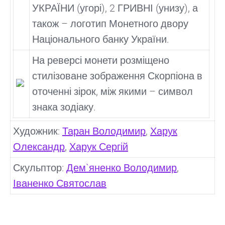
УКРАЇНИ (угорі), 2 ГРИВНІ (унизу), а
також – логотип Монетного двору
Національного банку України.
На реверсі монети розміщено
стилізоване зображення Скорпіона в
оточенні зірок, між якими – символ
знака зодіаку.
Художник:
Таран Володимир
,
Харук
Олександр
,
Харук Сергій
Скульптор:
Дем`яненко Володимир
,
Іваненко Святослав