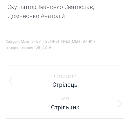
Скульптор: Іваненко Святослав,
Демяненко Анатолій
Category:
Монети НБУ
By
FIRST INVESTMENT BANK
вівторок вересня 13th, 2016
PROJECT
ПОПЕРЕДНІЙ
NAVIGATION
Стрілець
Previous
project:
NEXT
Стрільчик
Next
project: