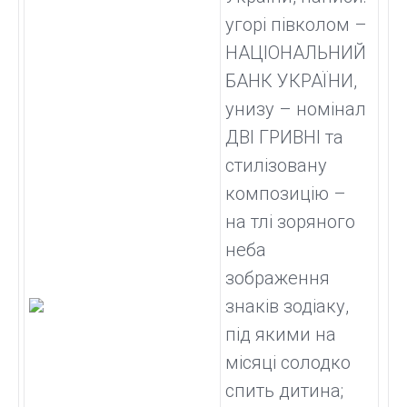
угорі півколом –
НАЦІОНАЛЬНИЙ
БАНК УКРАЇНИ,
унизу – номінал
ДВІ ГРИВНІ та
стилізовану
композицію –
на тлі зоряного
неба
зображення
знаків зодіаку,
під якими на
місяці солодко
спить дитина;