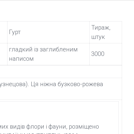
Тираж,
Гурт
штук
гладкий із заглибленим
3000
написом
узнецова). Ця ніжна бузково-рожева
мих видів флори і фауни, розміщено