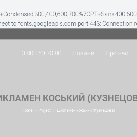
0 800 50 70 80
Новини
Про нас
o+Condensed:300,400,600,700%7CPT+Sans:400,600,
nect to fonts.googleapis.com port 443: Connection 
0 800 50 70 80
Новини
Про нас
ИКЛАМЕН КОСЬКИЙ (КУЗНЕЦОВ
You are here:
Home
Project
Цикламен коський (Кузнецова)