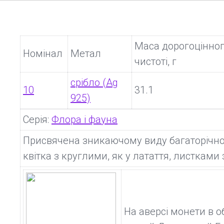
Маса дорогоцінног
Номінал
Метал
чистоті, г
срібло (Ag
10
31.1
925)
Серія:
Флора і фауна
Присвячена зникаючому виду багаторічної
квітка з круглими, як у латаття, листками
На аверсі монети в о