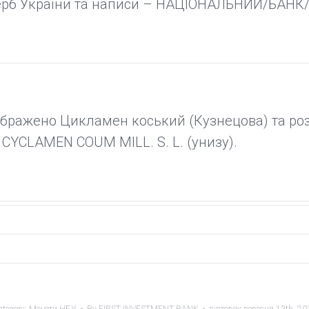
рб України та написи – НАЦІОНАЛЬНИЙ/БАНК
зображено Цикламен коський (Кузнецова) та 
 CYCLAMEN COUM MILL. S. L. (унизу).