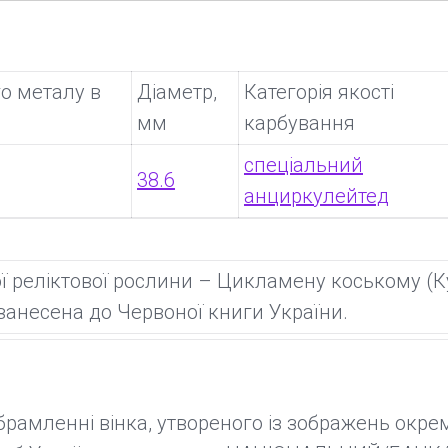
о металу в
Діаметр,
Категорія якості
мм
карбування
спеціальний
38.6
анциркулейтед
 реліктової рослини – Цикламену коському (К
 занесена до Червоної книги України.
брамленні вінка, утвореного із зображень окре