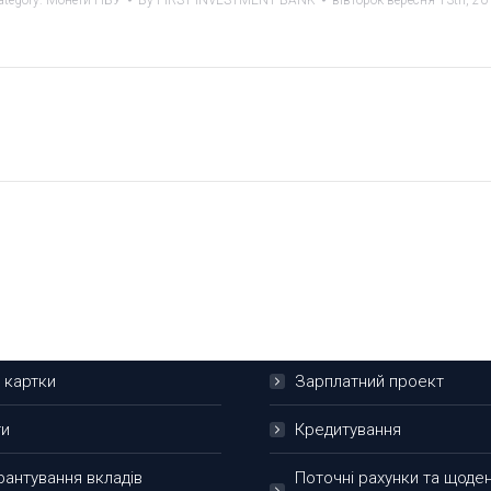
ategory:
Монети НБУ
By
FIRST INVESTMENT BANK
вівторок вересня 13th, 20
Next
project:
им особам
Для бізнесу
і картки
Зарплатний проект
ти
Кредитування
рантування вкладів
Поточні рахунки та щоде