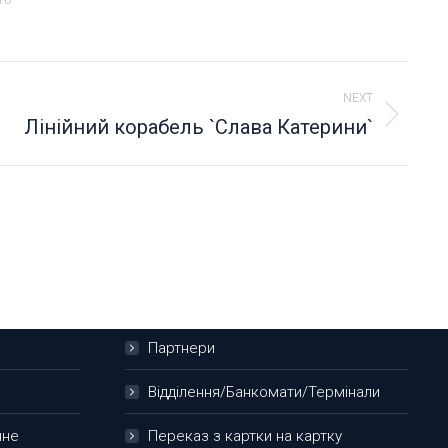
16
NEXT
Лінійний корабель `Слава Катерини`
0 800 50 70 80 , (044) 294-75-85
Партнери
Відділення/Банкомати/Термінали
нне
Переказ з картки на картку