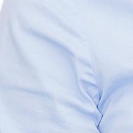
Про банк
Приватн
Новини
Платіжн
Інформування про порушення
Депози