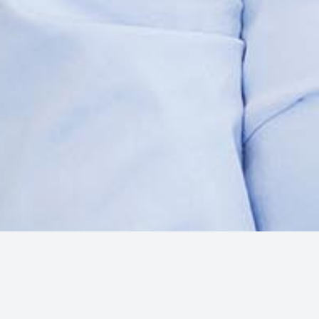
Звернення громадян
Фонд га
Контакти
Врегулю
заборго
Інформація для ознайомлення
споживачів фінансових послуг
Захищен
Заходи безпеки