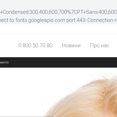
0 800 50 70 80
Новини
Про нас
o+Condensed:300,400,600,700%7CPT+Sans:400,600,
nect to fonts.googleapis.com port 443: Connection 
0 800 50 70 80
Новини
Про нас
ументи