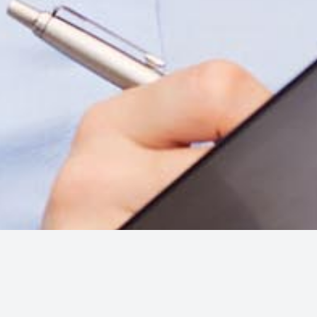
нне
Переказ з картки на картку
Платіжні системи
IBAN
Публічна пропозиція
Курси валют