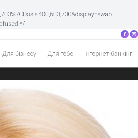
Для бізнесу
Для тебе
Інтернет-банкінг
700%7CDosis:400,600,700&display=swap :
refused */
Face
I
pag
p
Для бізнесу
Для тебе
Інтернет-банкінг
open
o
in
i
new
n
win
w