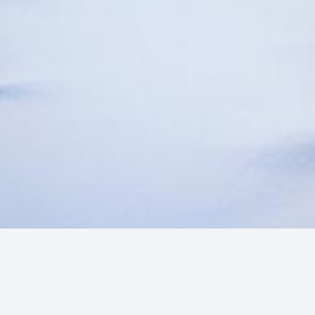
рантування вкладів
Поточні рахунки та щоде
обслуговування
вання простроченої
ваності
Корпоративна карта
і категорії споживачів