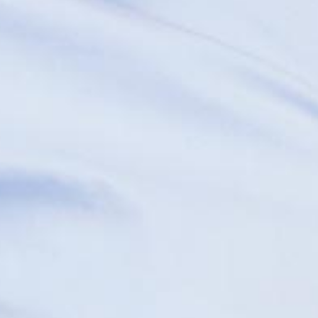
им особам
Для бізнесу
і картки
Зарплатний проект
ти
Кредитування