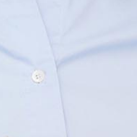
0 800 50 70 80 , (044) 294-75-85
Партнери
Відділення/Банкомати/Термінали