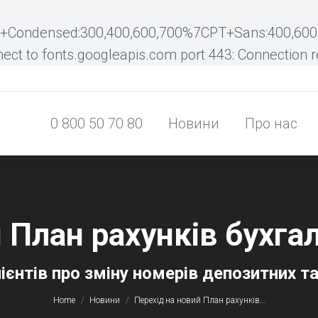
0 800 50 70 80
Новини
Про нас
o+Condensed:300,400,600,700%7CPT+Sans:400,600,
nect to fonts.googleapis.com port 443: Connection 
0 800 50 70 80
Новини
Про нас
 План рахунків бухга
You are here:
єнтів про зміну номерів депозитних та
Home
Новини
Перехід на новий План рахунків…