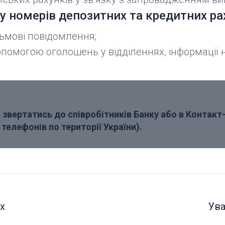
у номерів депозитних та кредитних ра
ьмові повідомлення;
помогою оголошень у відділеннях, інформації на
звертатись до співробітників Банку або в Контакт
телефонів по території України).
х
Ува
Next
post: