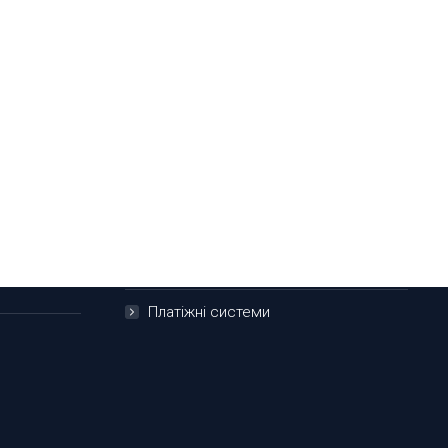
0 800 50 70 80 , (044) 294-75-85
Партнери
Відділення/Банкомати/Термінали
нне
Переказ з картки на картку
Платіжні системи