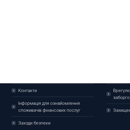
Про банк
Приватн
Новини
Платіжн
Інформування про порушення
Депози
Звернення громадян
Фонд га
Контакти
Врегулю
заборго
Інформація для ознайомлення
споживачів фінансових послуг
Захищен
Заходи безпеки