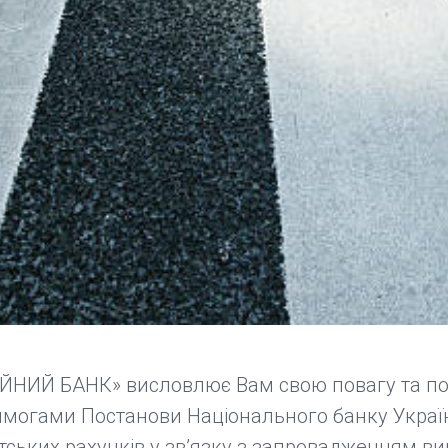
ЙНИЙ БАНК» висловлює Вам свою повагу та по
вимогами Постанови Національного банку Україн
тських рахунків у зв’язку з запровадженням ви