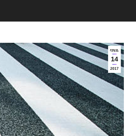
груд.
14
2017