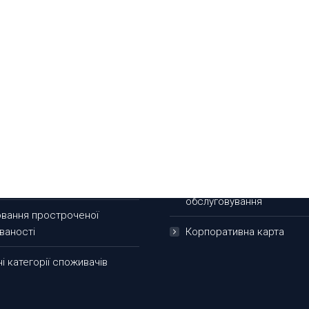
им особам
Для бізнесу
і картки
Зарплатний проект
ти
Кредитування
рантування вкладів
Поточні рахунки та щоде
обслуговування
вання простроченої
ваності
Корпоративна карта
і категорії споживачів