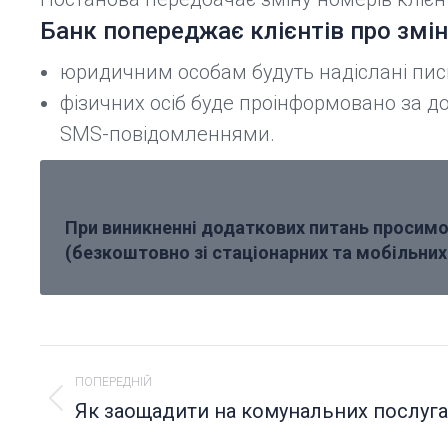
Банк попереджає клієнтів про змін
юридичним особам будуть надіслані пис
фізичних осіб буде проінформовано за до
SMS-повідомленнями.
При виникненні додаткових питань просимо 
(безкоштовно зі стаціонарних та мобільних 
POST
ПОПЕРЕДНІЙ
NAVIGATION
Як заощадити на комунальних послуга
Попередній
пост: