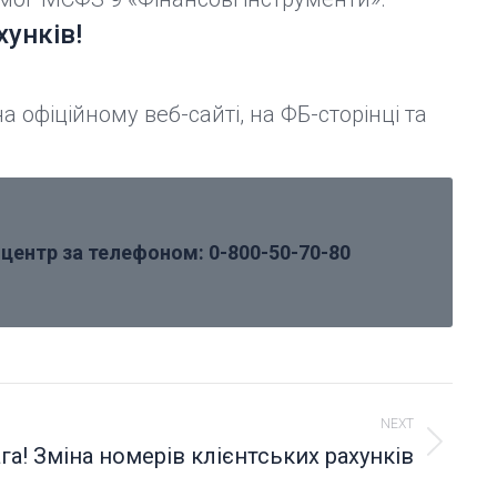
хунків!
 офіційному веб-сайті, на ФБ-сторінці та
-центр за телефоном: 0-800-50-70-80
NEXT
га! Зміна номерів клієнтських рахунків