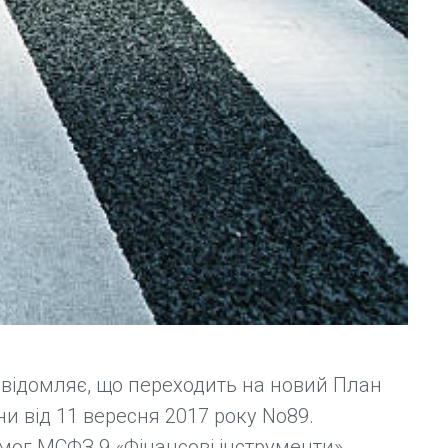
відомляє, що переходить на новий План
и від 11 вересня 2017 року No89.
мог МСФЗ 9 «Фінансові інструменти».