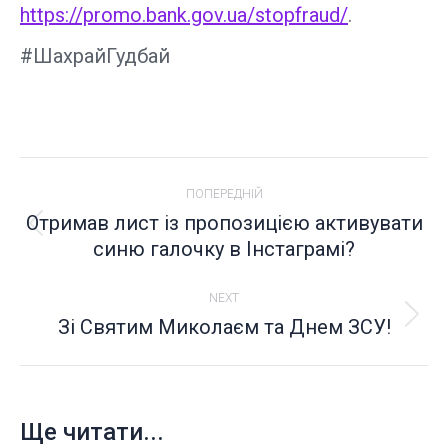
https://promo.bank.gov.ua/stopfraud/
.
#ШахрайГудбай
POST
ПОПЕРЕДНІЙ
NAVIGATION
Отримав лист із пропозицією активувати
Попередній
синю галочку в Інстаграмі?
пост:
NEXT
Зі Святим Миколаєм та Днем ЗСУ!
Next
post:
Ще читати...