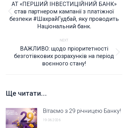
NAVIGATION
АТ «ПЕРШИЙ ІНВЕСТИЦІЙНИЙ БАНК»
став партнером кампанії з платіжної
Попередній
безпеки #ШахрайГудбай, яку проводить
пост:
Національний банк.
NEXT
ВАЖЛИВО: щодо пріоритетності
безготівкових розрахунків на період
Next
воєнного стану!
post:
Ще читати...
Вітаємо з 29 річницею Банку!
19.06.2026