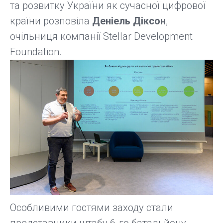
та розвитку України як сучасної цифрової
країни розповіла
Деніель Діксон
,
очільниця компанії Stellar Development
Foundation.
Особливими гостями заходу стали
представники штабу 6-го батальйону