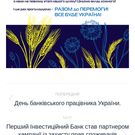
POST
ПОПЕРЕДНІЙ
NAVIGATION
День банківського працівника України.
Попередній
пост:
NEXT
Перший Інвестиційний Банк став партнером
кампанії із захисту прав споживачів