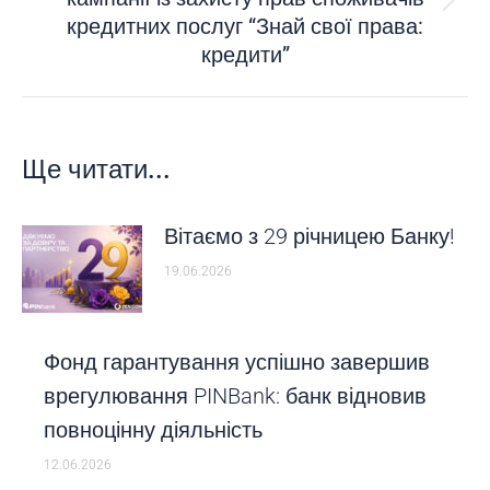
Next
кредитних послуг “Знай свої права:
post:
кредити”
Ще читати...
Вітаємо з 29 річницею Банку!
19.06.2026
Фонд гарантування успішно завершив
врегулювання PINBank: банк відновив
повноцінну діяльність
12.06.2026