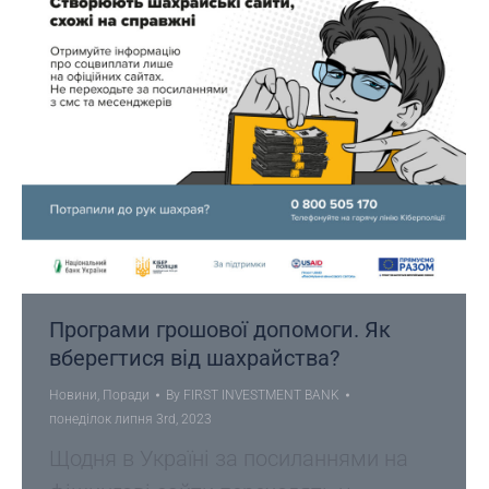
Програми грошової допомоги. Як
вберегтися від шахрайства?
Новини
,
Поради
By
FIRST INVESTMENT BANK
понеділок липня 3rd, 2023
Щодня в Україні за посиланнями на