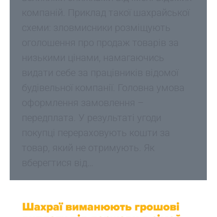
компаній. Приклад такої шахрайської
схеми: зловмисники розміщують
оголошення про продаж товарів за
низькими цінами, намагаючись
видати себе за працівників відомої
будівельної компанії. Головна умова
оформлення замовлення –
передплата. У результаті угоди
покупці перераховують кошти за
товар, який не отримують. Як
вберегтися від…