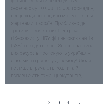
фішингові сайти переходять у
середньому 10 000–15 000 громадян,
всі ці люди потенційно можуть стати
жертвами шахраїв. Приблизно дві
третини з виявлених Центром
кіберзахисту НБУ фішингових сайтів
(68%) походять з рф. Значна частина
цих ресурсів пропонують українцям
оформити грошову допомогу! Люди
не лише втрачають кошти, а й
поповнюють гаманці окупантів,…
1
2
3
4
→