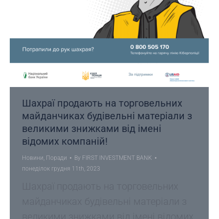
Шахраї продають на торговельних
майданчиках будівельні матеріали з
великими знижками від імені
відомих компаній!
Новини
,
Поради
By
FIRST INVESTMENT BANK
понеділок грудня 11th, 2023
Шахраї продають на торговельних
майданчиках будівельні матеріали з
великими знижками від імені відомих