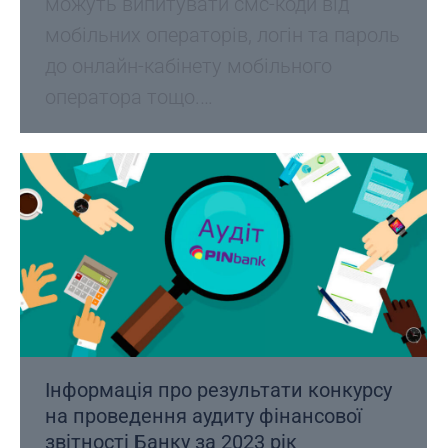
можуть випитувати смс-коди від
мобільних операторів, логін та пароль
до онлайн-кабінету мобільного
оператора тощо.…
Інформація про результати конкурсу
на проведення аудиту фінансової
звітності Банку за 2023 рік