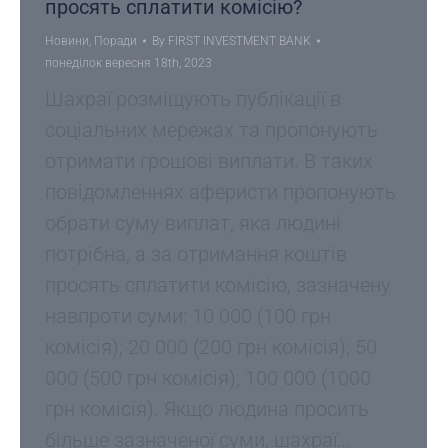
просять сплатити комісію?
Новини
,
Поради
By
FIRST INVESTMENT BANK
понеділок вересня 18th, 2023
Шахраї розміщують публікації в
соціальних мережах та пропонують
отримати грошові виплати. В таких
повідомленнях аферисти пропонують
обрати суму виплат, яка людині
потрібна, а за отримання коштів
просять сплатити комісію, зазначену
навпроти суми: 10 000 (100 грн
комісія); 20 000 (200 грн комісія); 50
000 (500 грн комісія); 100 000 (1000
грн комісія). Якщо людина просить
більше зазначеної суми, шахраї…