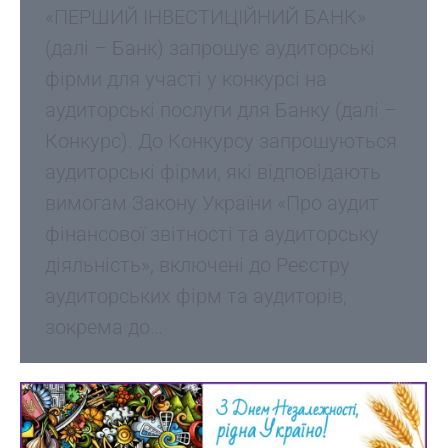
«ПЕРШИЙ ІНВЕСТИЦІЙНИЙ БАНК»
(далі – Банк) запрошує аудиторські
фірми для участі у конкурсі на
аудиторські послуги для Банку (далі –
Конкурс). До Конкурсу запрошуються
аудиторські фірми, які відповідають
вимогам Закону України «Про аудит
фінансової звітності та аудиторську
діяльність», включені до Реєстру
аудиторських фірм та аудиторів,
зокрема до…