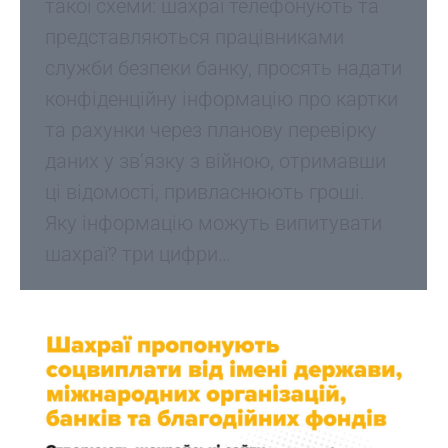
такої схеми: шахраї телефонують та
представляються працівниками
служби безпеки банку, просять надати
конфіденційну інформацію про картки
та рахунки через планову перевірку
даних у зв’язку з війною, отримавши
ці відомості, привласнюють гроші.
Яку інформацію можуть випитувати
шахраї? три цифри…