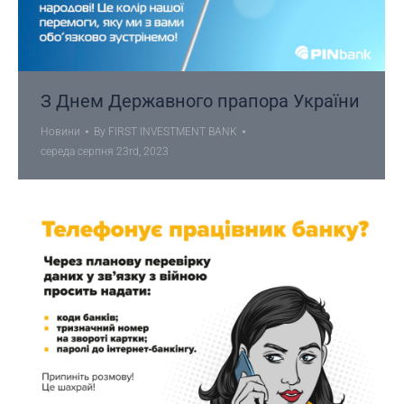
З Днем Державного прапора України
Новини
By
FIRST INVESTMENT BANK
середа серпня 23rd, 2023