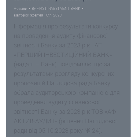
Новини
By
FIRST INVESTMENT BANK
вівторок жовтня 10th, 2023
Iнформація про результати конкурсу
на проведення аудиту фінансової
звітності Банку за 2023 рік АТ
«ПЕРШИЙ ІНВЕСТИЦІЙНИЙ БАНК»
(надалі – Банк) повідомляє, що за
результатами розгляду конкурсних
пропозицій Наглядова рада Банку
обрала аудиторською компанією для
проведення аудиту фінансової
звітності Банку за 2023 рік ТОВ «АФ
АКТИВ-АУДИТ» (рішення Наглядової
ради від 05.10.2023 року № 24).