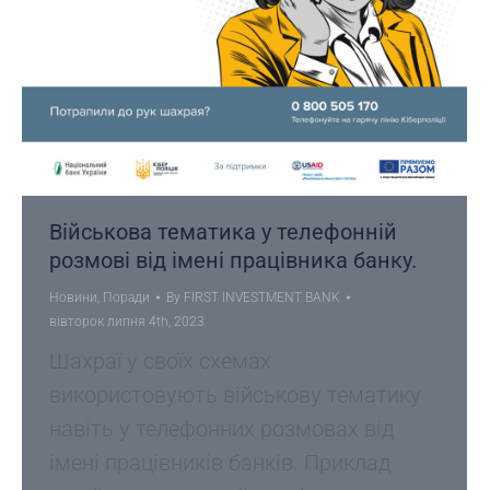
Військова тематика у телефонній
розмові від імені працівника банку.
Новини
,
Поради
By
FIRST INVESTMENT BANK
вівторок липня 4th, 2023
Шахраї у своїх схемах
використовують військову тематику
навіть у телефонних розмовах від
імені працівників банків. Приклад