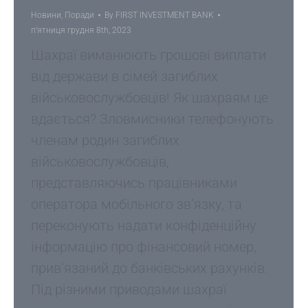
Новини
,
Поради
By
FIRST INVESTMENT BANK
пʼятниця грудня 8th, 2023
Шахраї виманюють грошові виплати
від держави в сімей загиблих
військовослужбовців! Як шахраям це
вдається? Зловмисники телефонують
членам родин загиблих
військовослужбовців,
представляючись працівниками
оператора мобільного зв’язку, та
переконують надати конфіденційну
інформацію про фінансовий номер,
прив’язаний до банківських рахунків.
Під різними приводами шахраї