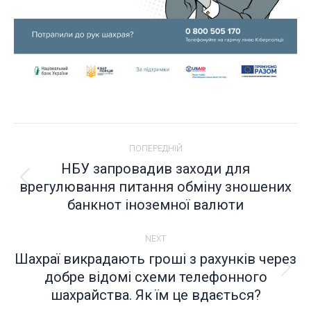
POST
ПОПЕРЕДНІЙ
NAVIGATION
НБУ запровадив заходи для
врегулювання питання обміну зношених
Попередній
банкнот іноземної валюти
пост:
NEXT
Шахраї викрадають гроші з рахунків через
добре відомі схеми телефонного
Next
шахрайства. Як їм це вдається?
post: