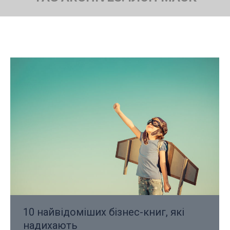
You are here:
10 найвідоміших бізнес-книг, які
надихають