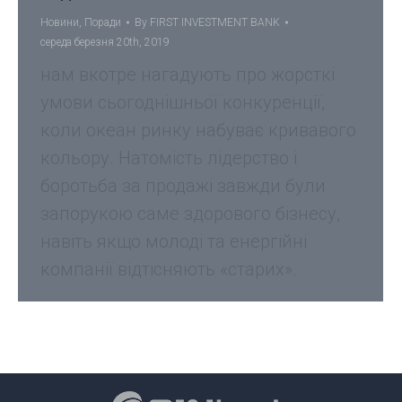
Новини
,
Поради
By
FIRST INVESTMENT BANK
середа березня 20th, 2019
нам вкотре нагадують про жорсткі
умови сьогоднішньої конкуренції,
коли океан ринку набуває кривавого
кольору. Натомість лідерство і
боротьба за продажі завжди були
запорукою саме здорового бізнесу,
навіть якщо молоді та енергійні
компанії відтісняють «старих».