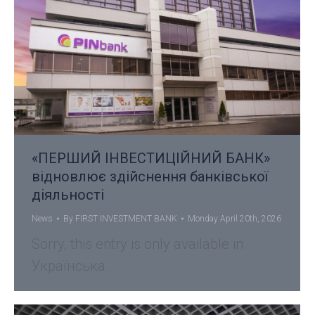
«ПЕРШИЙ ІНВЕСТИЦІЙНИЙ БАНК»
відновлює здійснення банківської
діяльності
News
By
FIRST INVESTMENT BANK
Monday April 20th, 2026
Sorry, this entry is only available in
Українська.