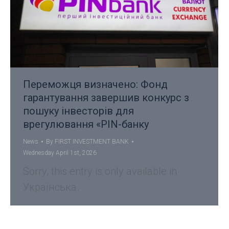
Переможця визначено: Фонд
гарантування завершив конкурс з
пошуку інвесторів для
врегулювання «PIN-банку
News
By
FIRST INVESTMENT BANK
Wednesday April 1st, 2026
Sorry, this entry is only available in
Українська.