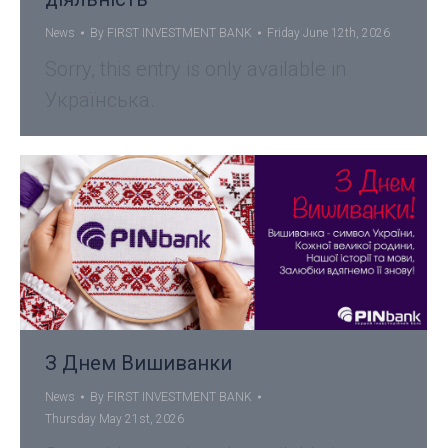
News
By
FIRST INVESTMENT BANK
Friday June 12th, 2026
Sorry, this entry is only available in
Українська.
З Днем Вишиванки
News
By
FIRST INVESTMENT BANK
Thursday May 21st, 2026