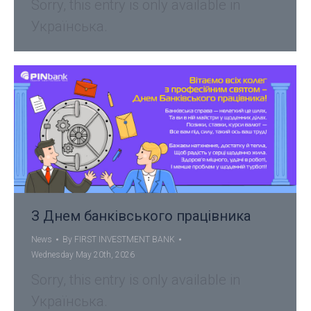
Sorry, this entry is only available in
Українська.
З Днем банківського працівника
News
By
FIRST INVESTMENT BANK
Wednesday May 20th, 2026
Sorry, this entry is only available in
Українська.