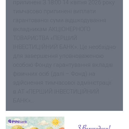
припинені З 18:00 14 квітня 2026 року
тимчасово припинені виплати
гарантованої суми відшкодування
вкладникам АКЦІОНЕРНОГО
ТОВАРИСТВА «ПЕРШИЙ
ІНВЕСТИЦІЙНИЙ БАНК». Це необхідно
для завершення уповноваженою
особою Фонду гарантування вкладів
фізичних осіб (далі – Фонд) на
здійснення тимчасової адміністрації
в АТ «ПЕРШИЙ ІНВЕСТИЦІЙНИЙ
БАНК»…