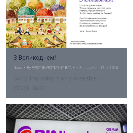
З Великоднем!
News
By
FIRST INVESTMENT BANK
Sunday April 12th, 2026
Sorry, this entry is only available in
Українська.