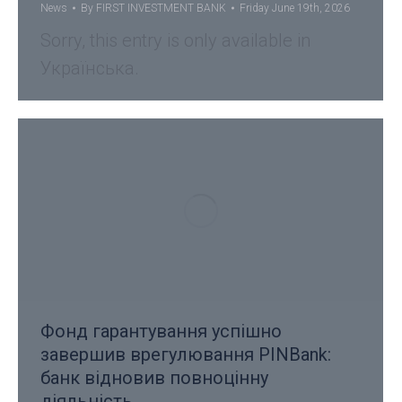
News
By
FIRST INVESTMENT BANK
Friday June 19th, 2026
Sorry, this entry is only available in
Українська.
Фонд гарантування успішно
завершив врегулювання PINBank:
банк відновив повноцінну
діяльність