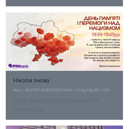
Ніколи знову
News
By
FIRST INVESTMENT BANK
Friday May 8th, 2026
Sorry, this entry is only available in
Українська.